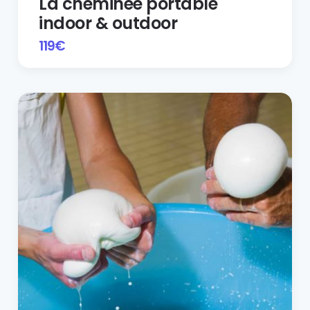
La cheminée portable
indoor & outdoor
119
€