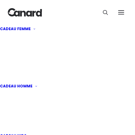
CADEAU FEMME
Offrez le
parfait cadeau
Dénichez le
cadeau original
idéal à
offrir à un homme ou une femme !
CADEAU HOMME