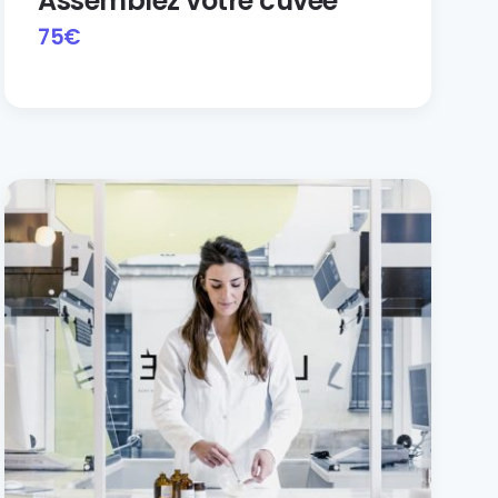
Assemblez votre cuvée
75
€