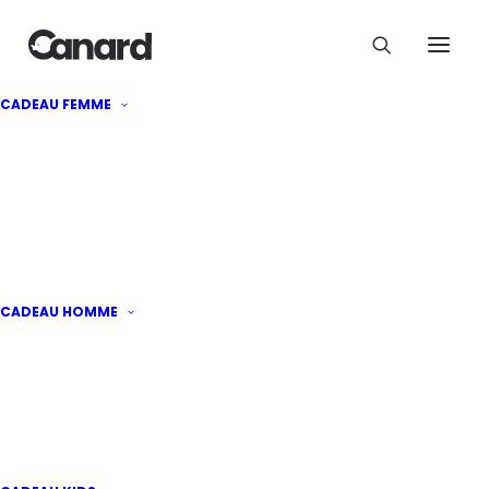
CADEAU FEMME
Acer Veriton : des PC à
offrir aux passionnés
tech
CADEAU HOMME
Par
Stephannie
·
Publié le
6 juin 2026
|
2
minutes de lecture