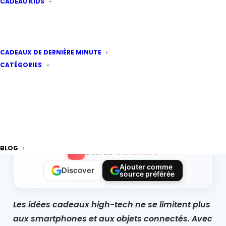
CADEAU KIDS
Acer Veriton : des PC à
CADEAUX DE DERNIÈRE MINUTE
offrir aux passionnés
CATÉGORIES
tech
Par
Stephannie
·
Publié le
6 juin 2026
|
2 minutes
de lecture
BLOG
Suivez
Canard.co
Ajouter comme
Discover
source préférée
Les
idées cadeaux high-tech
ne se limitent plus
aux smartphones et aux objets connectés. Avec