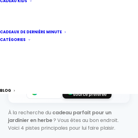
CADEAU KIDS
Le cadeau parfait pour
CADEAUX DE DERNIÈRE MINUTE
les jardiniers en herbe
CATÉGORIES
Par
aude
·
Publié le
19 septembre 2022
|
3 minutes
de lecture
Suivez
Canard.co
Ajouter comme
BLOG
Discover
source préférée
À la recherche du
cadeau parfait pour un
jardinier en herbe
? Vous êtes au bon endroit.
Voici 4 pistes principales pour lui faire plaisir.