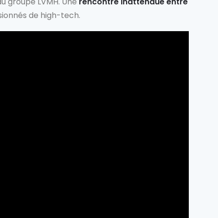
 du groupe LVMH. Une
rencontre inattendue entre
sionnés de high-tech.