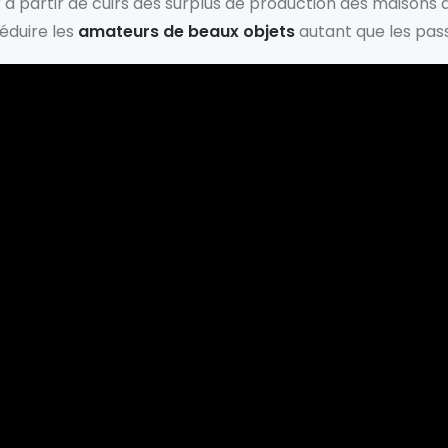
r à partir de cuirs des surplus de production des maisons
séduire les
amateurs de beaux objets
autant que les pas