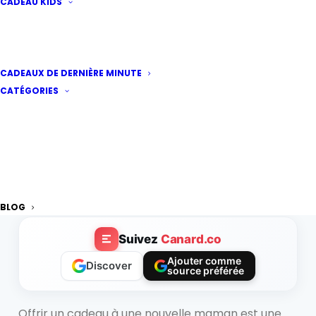
CADEAU KIDS
5 erreurs à éviter lors
CADEAUX DE DERNIÈRE MINUTE
du choix d’un cadeau
CATÉGORIES
pour une nouvelle
maman
Par
aude
·
Publié le
8 novembre 2024
|
3 minutes
de lecture
BLOG
Suivez
Canard.co
Ajouter comme
Discover
source préférée
Offrir un cadeau à une nouvelle maman est une