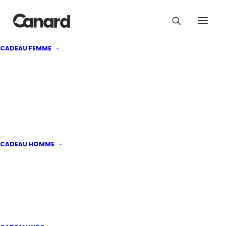
CADEAU FEMME
5 erreurs à éviter lors du
choix d’un cadeau pour
une nouvelle maman
CADEAU HOMME
Par
aude
·
Publié le
8 novembre 2024
|
3
minutes de lecture