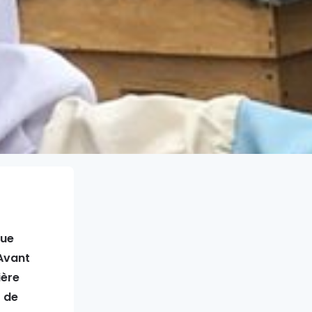
que
Avant
ière
t de