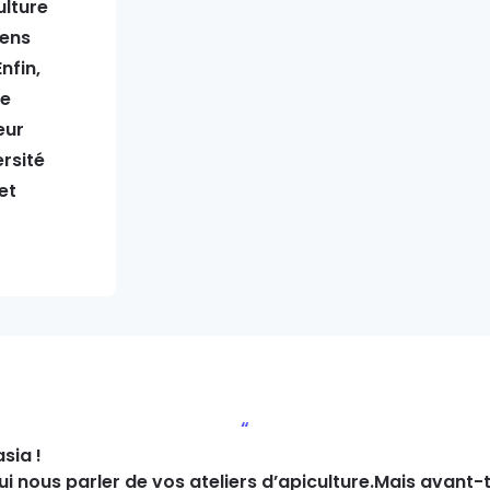
ulture
iens
nfin,
te
eur
rsité
et
“
sia !
i nous parler de vos ateliers d’apiculture.
Mais avant-t