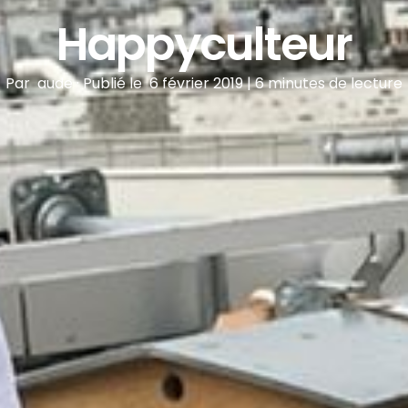
Happyculteur
Par
aude
·
Publié le
6 février 2019
|
6 minutes de lecture