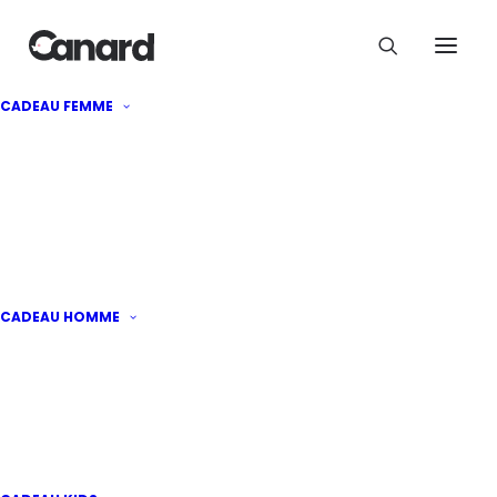
Construisez votre panier en
CADEAU FEMME
osier
120
€
TOURS
CADEAU HOMME