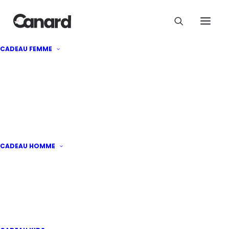
Herman le bernard-l'hermite
CADEAU FEMME
34
€
CADEAU HOMME