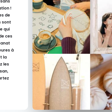
isans
tion !
es de
s sont
e qui
de ces
sanat
eures à
t la
z les
isan,
artez