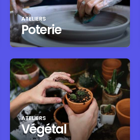
ATELIERS
Poterie
ATELIERS
Végétal