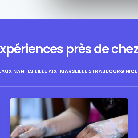
xpériences près de che
EAUX
NANTES
LILLE
AIX-MARSEILLE
STRASBOURG
NICE