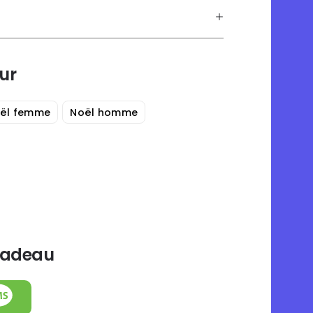
ur
ël femme
Noël homme
 cadeau