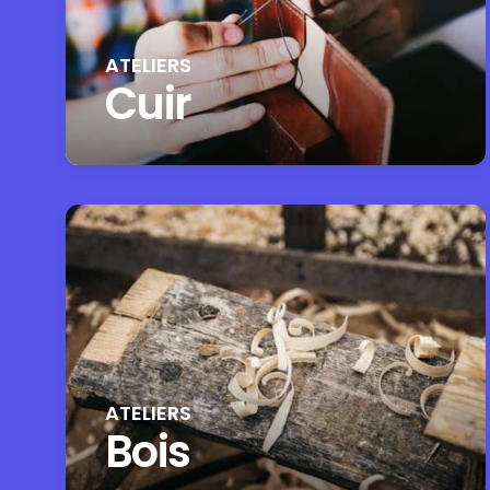
ATELIERS
Cuir
ATELIERS
Bois