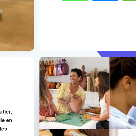
utier,
le en
des