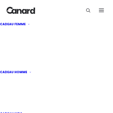
Jonc feuilles personnalisé
CADEAU FEMME
74,95
€
CADEAU HOMME