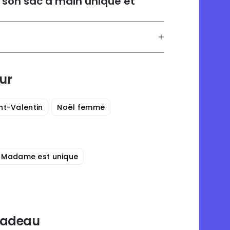
son sac à main unique et
ur
nt-Valentin
Noël femme
Madame est unique
 cadeau