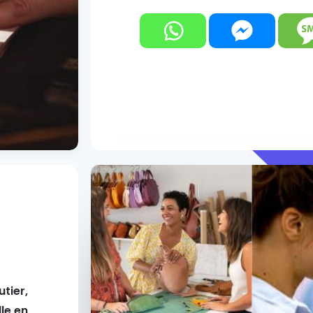
utier,
le en