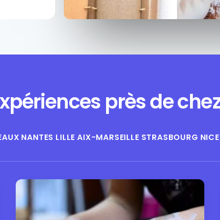
xpériences près de che
EAUX
NANTES
LILLE
AIX-MARSEILLE
STRASBOURG
NICE