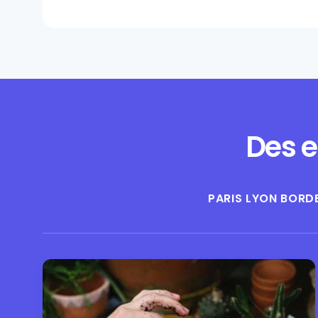
Des e
PARIS
LYON
BORD