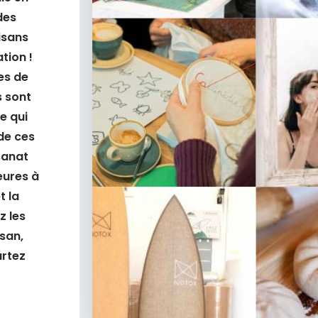
des
isans
tion !
es de
s sont
e qui
de ces
sanat
eures à
t la
z les
isan,
artez