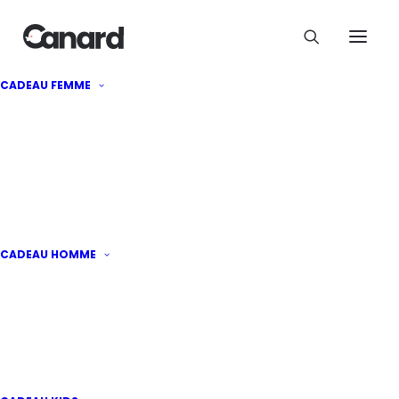
Mallette de docteur
CADEAU FEMME
35
€
CADEAU HOMME