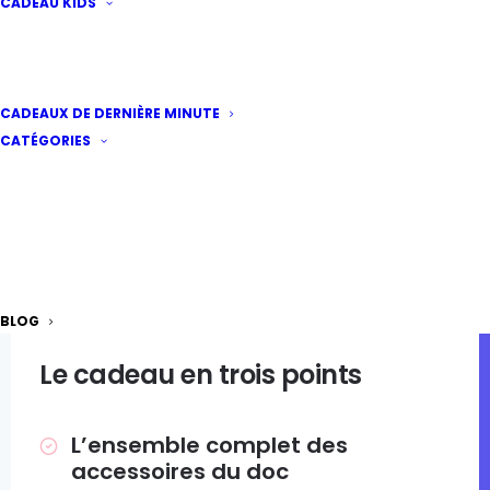
CADEAU KIDS
CADEAUX DE DERNIÈRE MINUTE
CATÉGORIES
PAR LES PETITS RAFFINEURS
Une sélection de joyeuses trouvailles pour les
Kids !
BLOG
Le cadeau en trois points
L’ensemble complet des
accessoires du doc