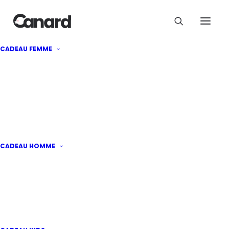
Une Carte personnalisée et ses
CADEAU FEMME
photos façon Pola'
6
€
CADEAU HOMME