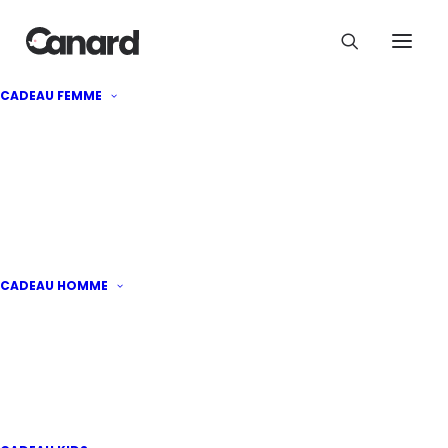
CADEAU FEMME
Lunettes de soleil : une
idée cadeau adaptée à
tous les styles
CADEAU HOMME
Par
aude
·
Publié le
26 décembre 2024
|
2
minutes de lecture