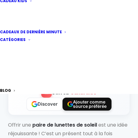
CADEAU KIDS
Lunettes de soleil : une
CADEAUX DE DERNIÈRE MINUTE
idée cadeau adaptée à
CATÉGORIES
tous les styles
Par
aude
·
Publié le
26 décembre 2024
|
2
minutes de lecture
BLOG
Suivez
Canard.co
Ajouter comme
Discover
source préférée
Offrir une
paire de lunettes de soleil
est une idée
réjouissante ! C’est un présent tout à la fois