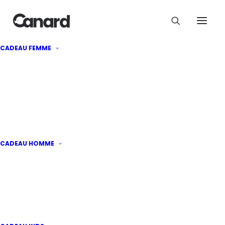
CADEAU FEMME
Privilégier les
expériences aux objets
: la nouvelle tendance
cadeau qui séduit
CADEAU HOMME
Par
Mathilde Millet
·
Publié le
20 mai 2026
|
4
minutes de lecture