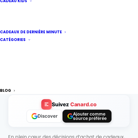
CADEAU KIDS
Privilégier les
CADEAUX DE DERNIÈRE MINUTE
expériences aux objets
CATÉGORIES
: la nouvelle tendance
cadeau qui séduit
Par
Mathilde Millet
·
Publié le
20 mai 2026
|
4
minutes de lecture
BLOG
Suivez
Canard.co
Ajouter comme
Discover
source préférée
En plein cœur des décisions d’achat de cadeaux,