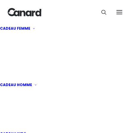
CADEAU FEMME
Top 7 des meilleures
cagnottes en ligne au
Québec
CADEAU HOMME
Par
Dania
·
Publié le
12 mai 2026
|
6 minutes de
lecture