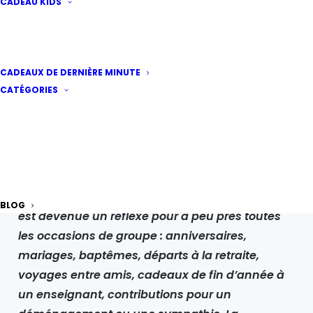
CADEAU KIDS
Top 7 des meilleures
CADEAUX DE DERNIÈRE MINUTE
cagnottes en ligne au
CATÉGORIES
Québec
Par
Dania
·
Publié le
12 mai 2026
|
6 minutes de
lecture
Au Québec et au Canada, la cagnotte en ligne
BLOG
est devenue un réflexe pour à peu près toutes
les occasions de groupe : anniversaires,
mariages, baptêmes, départs à la retraite,
voyages entre amis, cadeaux de fin d’année à
un enseignant, contributions pour un