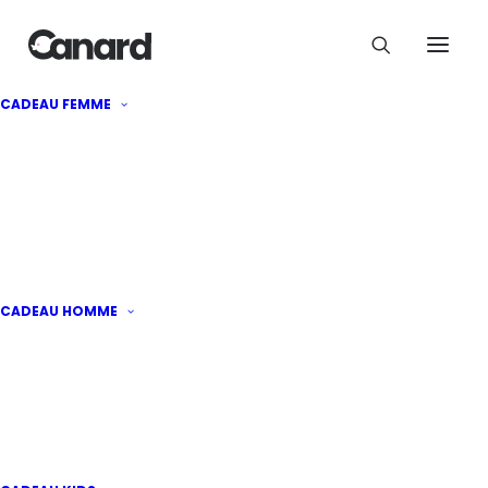
Le Kit Raclette à la bougie
CADEAU FEMME
39,90
€
CADEAU HOMME