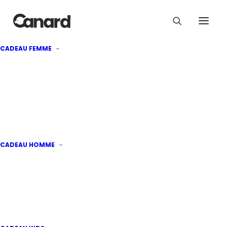
Les Recettes italiennes by Big
CADEAU FEMME
Mama
25
€
CADEAU HOMME