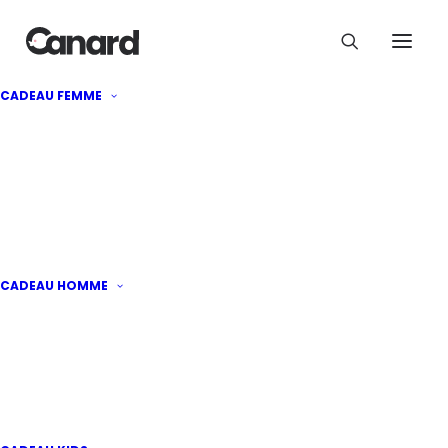
Smart Lilo, le potager
CADEAU FEMME
d'intérieur connecté
99,95
€
CADEAU HOMME